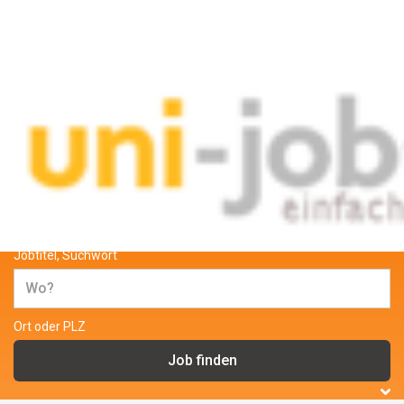
Jobs und Stellenangebote für
Studenten und wissenschaftliche
Mitarbeiter
Jobtitel, Suchwort
Ort oder PLZ