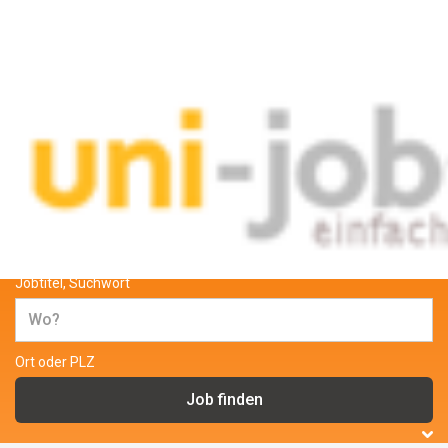
Jobs und Stellenangebote für
Studenten und wissenschaftliche
Mitarbeiter
Jobtitel, Suchwort
Ort oder PLZ