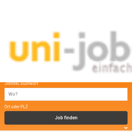
Jobs und Stellenangebote für
Studenten und wissenschaftliche
Mitarbeiter
Jobtitel, Suchwort
Ort oder PLZ