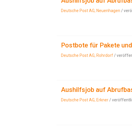
Aushilfsjob auf Abrufba
Deutsche Post AG, Neuenhagen
/ verö
Postbote für Pakete und
Deutsche Post AG, Rohrdorf
/ veröffe
Aushilfsjob auf Abrufba
Deutsche Post AG, Erkner
/ veröffentl