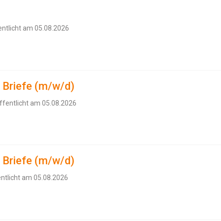
entlicht am 05.08.2026
 Briefe (m/w/d)
ffentlicht am 05.08.2026
 Briefe (m/w/d)
entlicht am 05.08.2026