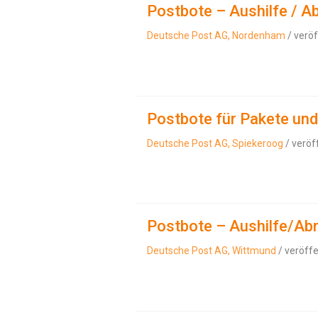
Postbote – Aushilfe / A
Deutsche Post AG, Nordenham
/ veröf
Postbote für Pakete und
Deutsche Post AG, Spiekeroog
/ veröf
Postbote – Aushilfe/Abr
Deutsche Post AG, Wittmund
/ veröffe