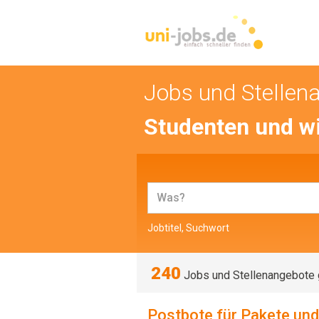
Jobs und Stellen
Studenten und wi
Jobtitel, Suchwort
240
Jobs und Stellenangebote
Postbote für Pakete und