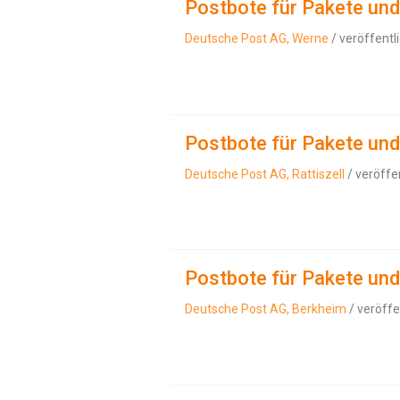
Postbote für Pakete und
Deutsche Post AG, Werne
/ veröffentl
Postbote für Pakete und
Deutsche Post AG, Rattiszell
/ veröffe
Postbote für Pakete und
Deutsche Post AG, Berkheim
/ veröffe