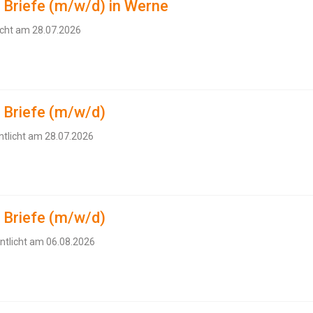
 Briefe (m/w/d) in Werne
icht am 28.07.2026
 Briefe (m/w/d)
ntlicht am 28.07.2026
 Briefe (m/w/d)
ntlicht am 06.08.2026