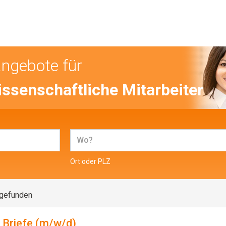
angebote für
ssenschaftliche Mitarbeiter
Ort oder PLZ
 gefunden
 Briefe (m/w/d)